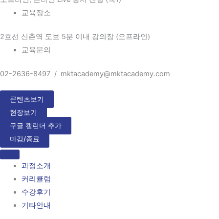
교육장소
2호선 신촌역 도보 5분 이내 강의장 (오프라인)
교육문의
02-2636-8497 / mktacademy@mktacademy.com
콘텐츠보기
현장보기
구글 캘린더 추가
마감/종료
과정소개
커리큘럼
수강후기
기타안내