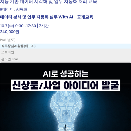
#
데이터
,
AI특화
데이터 분석 및 업무 자동화 실무 With AI – 공개교육
10.7(수) 9:30~17:30 | 7시간
240,000원
(vat 별도)
직무중심AI활용(위드AI)
오프라인
온라인 Live