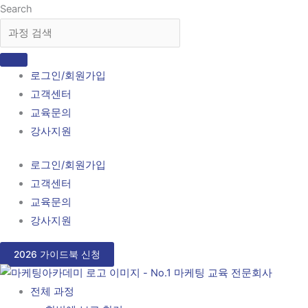
콘
Search
텐
츠
로
로그인/회원가입
건
고객센터
너
교육문의
뛰
강사지원
기
로그인/회원가입
고객센터
교육문의
강사지원
2026 가이드북 신청
전체 과정