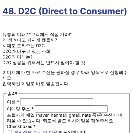
콘
텐
48. D2C (Direct to Consumer)
츠
로
건
너
유통의 미래? “고객에게 직접 가라!”
뛰
왜 생겨나고 커지게 됐을까?
기
시대도 도와주는 D2C
D2C가 바꾸고 있는 사회
D2C의 미래는?
D2C 성공을 위해서는 반드시 알아야 할 것
이미지에 대한 자료 수신을 원하실 경우 아래 양식으로 신청해주
세요.
입력하신 메일로 바로 발송됩니다.
벨48
이름
*
이메일 주소
*
포털사의 메일 (naver, hanmail, gmail, nate 등)은 수신이 어
려울 수 있습니다. 되도록 별도 회사메일을 적어주세요.
Checkboxes
*
개인정보 수집 및 이용
에 동의합니다.