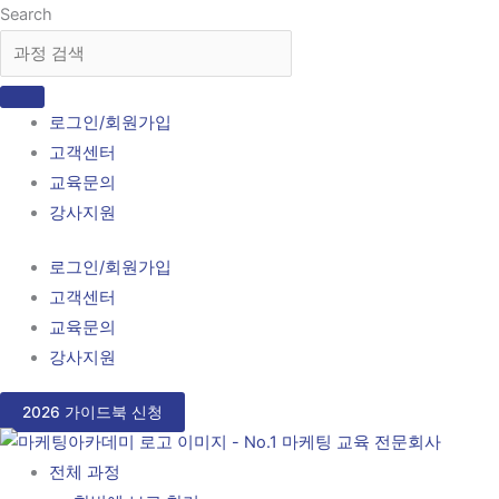
콘
Search
텐
츠
로
로그인/회원가입
건
고객센터
너
교육문의
뛰
강사지원
기
로그인/회원가입
고객센터
교육문의
강사지원
2026 가이드북 신청
전체 과정