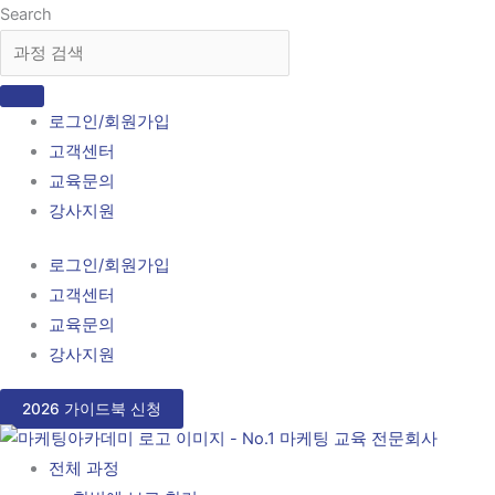
콘
Search
텐
츠
로
로그인/회원가입
건
고객센터
너
교육문의
뛰
강사지원
기
로그인/회원가입
고객센터
교육문의
강사지원
2026 가이드북 신청
전체 과정