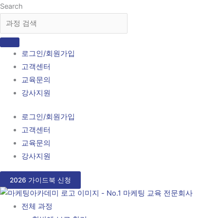
콘
Search
텐
츠
로
로그인/회원가입
건
고객센터
너
교육문의
뛰
강사지원
기
로그인/회원가입
고객센터
교육문의
강사지원
2026 가이드북 신청
전체 과정