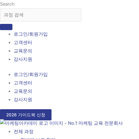
콘
Search
텐
츠
로
로그인/회원가입
건
고객센터
너
교육문의
뛰
강사지원
기
로그인/회원가입
고객센터
교육문의
강사지원
2026 가이드북 신청
전체 과정