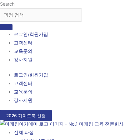
콘
Search
텐
츠
로
로그인/회원가입
건
고객센터
너
교육문의
뛰
강사지원
기
로그인/회원가입
고객센터
교육문의
강사지원
2026 가이드북 신청
전체 과정