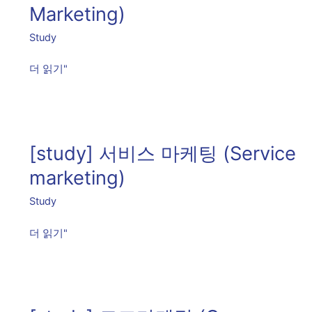
인
Marketing)
마
Study
케
팅
더 읽기"
아
이
디
[study]
어
서
[study] 서비스 마케팅 (Service
도
비
출
스
marketing)
하
마
Study
기
케
(Creative
팅
더 읽기"
&
(Service
Marketing)
marketing)
[study]
코