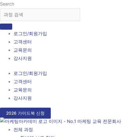
콘
Search
텐
츠
로
로그인/회원가입
건
고객센터
너
교육문의
뛰
강사지원
기
로그인/회원가입
고객센터
교육문의
강사지원
2026 가이드북 신청
전체 과정