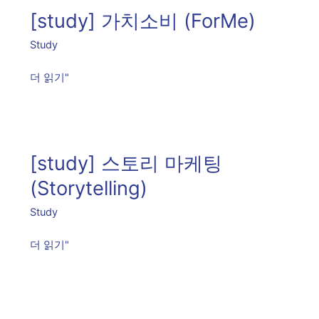
가
[study] 가치소비 (ForMe)
치
소
Study
비
더 읽기"
(ForMe)
[study]
스
[study] 스토리 마케팅
토
리
(Storytelling)
마
Study
케
팅
더 읽기"
(Storytelling)
[study]
헝