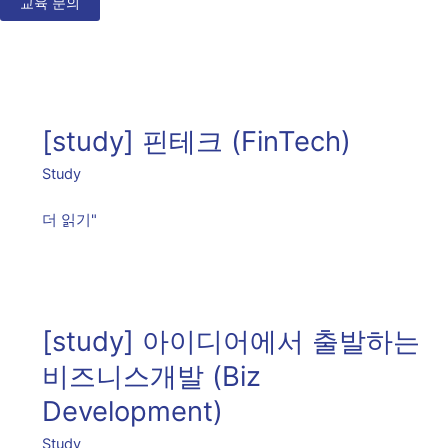
교육 문의
[study]
핀
[study] 핀테크 (FinTech)
테
크
Study
(FinTech)
더 읽기"
[study]
아
[study] 아이디어에서 출발하는
이
디
비즈니스개발 (Biz
어
Development)
에
Study