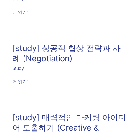
서
출
더 읽기"
발
하
는
[study]
비
성
[study] 성공적 협상 전략과 사
즈
공
니
적
례 (Negotiation)
스
협
Study
개
상
발
전
더 읽기"
(Biz
략
Development)
과
[study]
사
매
례
[study] 매력적인 마케팅 아이디
력
(Negotiation)
적
어 도출하기 (Creative &