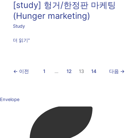
[study] 헝거/한정판 마케팅
거/
한
(Hunger marketing)
정
Study
판
마
더 읽기"
케
팅
(Hunger
←
이전
1
…
12
13
14
다음
→
marketing)
Envelope