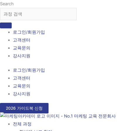
콘
Search
텐
츠
로
로그인/회원가입
건
고객센터
너
교육문의
뛰
강사지원
기
로그인/회원가입
고객센터
교육문의
강사지원
2026 가이드북 신청
전체 과정