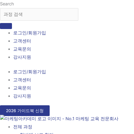
콘
Search
텐
츠
로
로그인/회원가입
건
고객센터
너
교육문의
뛰
강사지원
기
로그인/회원가입
고객센터
교육문의
강사지원
2026 가이드북 신청
전체 과정