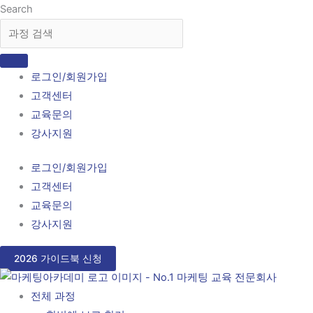
콘
Search
텐
츠
로
로그인/회원가입
건
고객센터
너
교육문의
뛰
강사지원
기
로그인/회원가입
고객센터
교육문의
강사지원
2026 가이드북 신청
전체 과정