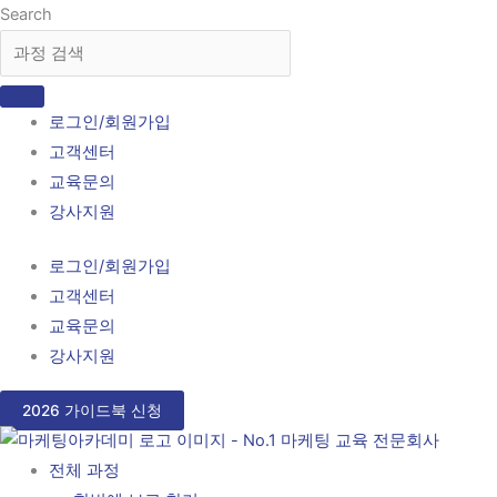
콘
Search
텐
츠
로
로그인/회원가입
건
고객센터
너
교육문의
뛰
강사지원
기
로그인/회원가입
고객센터
교육문의
강사지원
2026 가이드북 신청
전체 과정