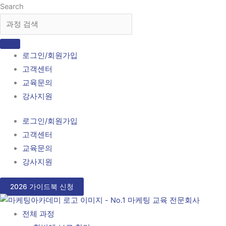
콘
Search
텐
츠
로
로그인/회원가입
건
고객센터
너
교육문의
뛰
강사지원
기
로그인/회원가입
고객센터
교육문의
강사지원
2026 가이드북 신청
전체 과정